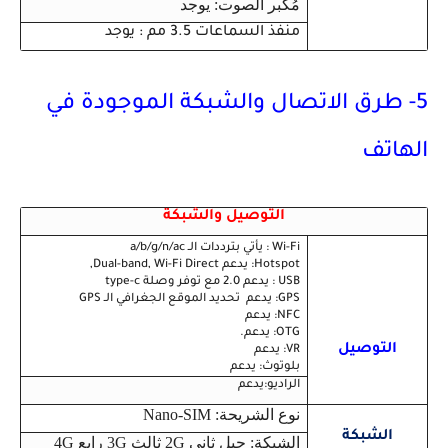
مُكبر الصوت: يوجد
منفذ السماعات 3.5 مم : يوجد
5- طرق الاتصال والشبكة الموجودة في
الهاتف
التوصيل والشبكة
Wi-Fi : يأتي بترددات الـ a/b/g/n/ac
Hotspot: يدعم Dual-band, Wi-Fi Direct,
USB : يدعم 2.0 مع توفر وصلة type-c
GPS: يدعم تحديد الموقع الجغرافي الـ GPS
NFC: يدعم
OTG: يدعم.
التوصيل
VR: يدعم
بلوتوث: يدعم
الراديو:يدعم
نوع الشريحة:
Nano-SIM
الشبكة
الشبكة: جيل ثاني 2G ثالث 3G رابع 4G