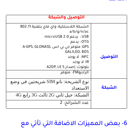
التوصيل والشبكة
الشبكة اللاسلكية: واي فاي بتقنية 802.11
a/b/g/n/ac
USB : يدعم microUSB 2.0
OTG : يدعم
GPS: متوفر جي بي اس A-GPS, GLONASS,
GALILEO, BDS
التوصيل
NFC:
لا يوجد
IR: لا يوجد
بلوتوث: إصدار 5 A2DP, LE
الراديوFM: متوفر
نوع الشريحة:
نانو SIM شريحتين في وضع
الاستعداد
الشبكة
الشبكة: جيل ثاني 2G ثالث 3G رابع 4G
عدد الشرائح: 2
6- بعض المميزات الاضافة التي تأتي مع