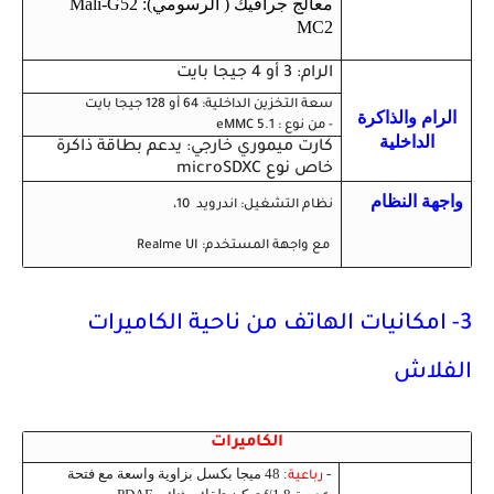
معالج جرافيك ( الرسومي): Mali-G52
MC2
الرام: 3 أو 4 جيجا بايت
سعة التخزين الداخلية: 64 أو 128 جيجا بايت
الرام والذاكرة
- من نوع : eMMC 5.1
الداخلية
كارت ميموري خارجي: يدعم بطاقة ذاكرة
خاص نوع microSDXC
واجهة النظام
نظام التشغيل: اندرويد 10،
مع واجهة المستخدم: Realme UI
3- امكانيات الهاتف من ناحية الكاميرات
الفلاش
الكاميرات
-
: 48 ميجا بكسل بزاوية واسعة مع فتحة
رباعية