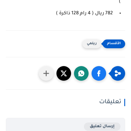
)
782 ريال ( 4 رام 128 ذاكرة )
ريلمي
تعليقات
إرسال تعليق