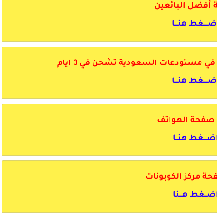
أفضل البائعين
ضــــغط هنـــا
 مستودعات السعودية تشحن في 3 ايام
ضــــغط هنـــا
 صفحة الهواتف
ضـــغط هنــا
حة مركز الكوبونات
ضــغط هـــنا