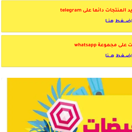
منتجات دائما على telegram
ضـــغط هنــا
ى مجموعة whatsapp
ضــغط هـــنا