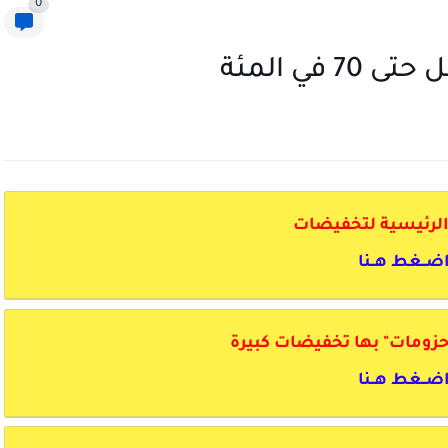
0
ي المئة
لرئيسية لتخفيضات
ضــغط هــنا
ضــغط هــنا