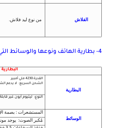
الفلاش
من نوع ليد فلاش.
4- بطارية الهاتف ونوعها والوسائط التي تأتي مع الهاتف
البطارية
القدرة:4230 ملي أمبير
الشحن السريع: لا يدعم ال
البطارية
النوع: ليثيوم أيون غير قابلة 
المستشعرات : بصمة الإ
الوسائط
مُكبر الصوت: يوجد مون