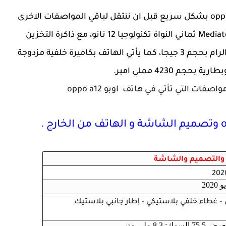
دعونا الان نتعرف على مواصفات هاتفي اوبو oppo a12 بشكل سريع قبل ان ننتقل لباقي المواصفات الاخرى
بشكل تفصيلي، فالهاتف يأتي بعالج Mediatek Helio P35 ثماني النواة تكنولوجيا 12 نانو، مع ذاكرة التخزين
الداخلية بحجم 32 جيجا وذاكرة الوصول العشوائي الرام بحجم 3 جيجا، كما يأتي الهاتف بكاميرة خلفية مزدوجة
ت التي تأتي في هاتف اوبو oppo a12
ف والتصميم والشاشة
20
 – غطاء خلفي بلاستيكي – إطار جانبي بلاستيك