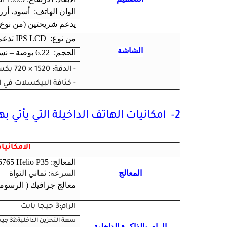
الوان الهاتف: أسود، أز
يدعم شريحتين (من نوع (نان
من نوع: IPS LCD تدعم 16 مليون – تدعم اللمس المتعدد
الشاشة
الحجم: 6.22 بوصة – نسبة أبعاد الشاشة: 19:9
- الدقة: 1520 × 720 بكسل
- كثافة البيكسلات في الب
2- امكانيات الهاتف الداخيلة التي يأتي بها وواجهة النظام
الامكانيا
المعالج: Mediatek MT6765 Helio P35 ذات معمارية 12 نانو متر
المعالج
السرعة: ثماني النواة
معالج جرافيك ( الرسومي): VR GE8320
الرام:3 جيجا بايت
سعة التخزين الداخلية:32 جيجا بايت
الرام والذاكرة الداخلية