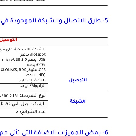
منفذ السماعات 3.5 مم : يوجد
5- طرق الاتصال والشبكة الموجودة في الهاتف
التوصيل 
الشبكة اللاسلكية: واي فاي بتقنية g/n/ac, WiFi Direct, hot
Hotspot: يدعم
USB :يدعم microUSB 2.0
OTG: يدعم
GPS: متوفر A-GPS, GLONASS, BDS
NFC: لا يوجد
التوصيل
بلوتوث: إصدار 5
الراديوFM: يوجد
نوع الشريحة:
Nano-SIM
الشبكة
الشبكة: جيل ثاني 2G ثالث 3G رابع 4G
عدد الشرائح: 2
6- بعض المميزات الاضافة التي تأتي مع الهاتف