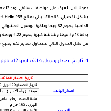
بدقة 13 و2 ميغا وشاشة كبيرة بحجم 6.22 بوصة وبطارية بحجم 4230 مملي امبر.
من خلال الجدول التالي سنحاول تقديم لكم جميع مواصفا
1- تاريخ اصدار ونزول هاتف اوبو oppo a12 وتصميم الشاشة و الهاتف من الخارج .
تاريخ اصدار الهات
تاريخ الاصدار:20 أبريل 2020
اصدار الهاتف
موعد نزوله الأسواق: مايو 20
مادة الصنع: زجاج أمامي
الوزن : 165 جرام
التصميم
الأبعاد: الارتفاع: 155.9 العرض 75.5 السمك: 8.3 ملي متر