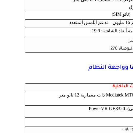
رق
و SIM)
وصة: 270
ت الداخلية
Power