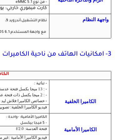
- من نوع eMMC 5.1
كارت ميموري خارجي: يوجد م
واجهة النظام
نظام التشغيل:أندرويد 9،
مع واجهة المستخدم:ColorOS 6.1
3- امكانيات الهاتف من ناحية الكاميرات الفلاش
الكا
- ثنائية :
- :
13 ميجا بكسل فتحة عدسة f/2.2 بزاوية واسعة تركيز تلقائي
- : 2 ميجا بكسل ذات فتحة عدسة f/2.4 “مستشعر العمق” للعزل
- خصائص الكاميرا:فلاش ليد – با
الكاميرا الخلفية
فيديو الكاميرا الخلفية: تصوير بجودة s
الكاميرا الأمامية
: -واحدة :
- 5 ميجا بيكسل
فتحة العدسة:
f/2.0
الكاميرا الأمامية
فيديو الكاميرا الأمامية :غير م