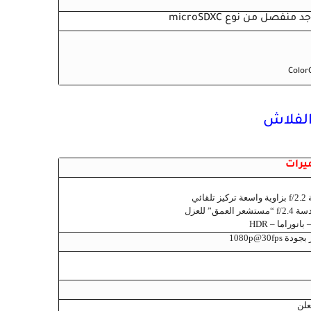
نفصل من نوع microSDXC
ميرات
نوراما – HDR
1080p@30fp
علن