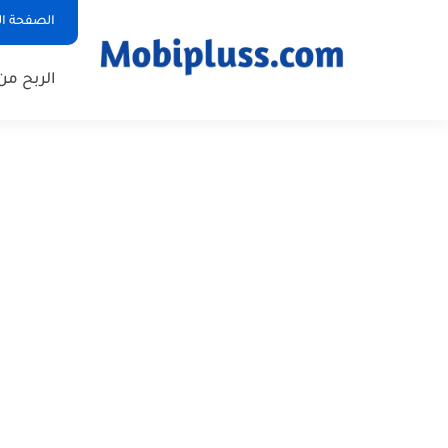
الصفحة ال
الربح من 